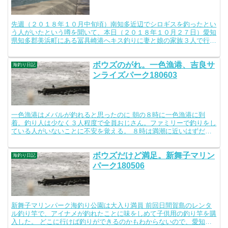
先週（２０１８年１０月中旬頃）南知多近辺でシロギスを釣ったとい
う人がいたという噂を聞いて、本日（２０１８年１０月２７日）愛知
県知多郡美浜町にある冨具崎港へキス釣りに妻と娘の家族３人で行く
ことにしました。 雨だけど、釣り場に行っちゃえ！ あい...
ボウズのがれ。一色漁港、吉良サ
海釣り日記
ンライズパーク180603
一色漁港はメバルが釣れると思ったのに 朝の８時に一色漁港に到
着。釣り人は少なく３人程度で全員おじさん。ファミリーで釣りをし
ている人がいないことに不安を覚える。 ８時は満潮に近いはずだ
が、堤防から下を覗くとゴツゴツとした岩が見える。 先に帰っ...
ボウズだけど満足。新舞子マリン
海釣り日記
パーク180506
新舞子マリンパーク海釣り公園は大入り満員 前回日間賀島のレンタ
ル釣り竿で、アイナメが釣れたことに味をしめて子供用の釣り竿を購
入した。 どこに行けば釣りができるのかもわからないので、愛知県