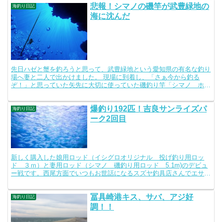
悲報！シマノの磯竿が武豊緑地の
海釣り日記
海に沈んだ
先日ハゼと蟹を釣ろうと思って、武豊緑地という愛知県の有名な釣り
場へ妻と二人で出かけました。 現場に到着し、「さぁ今から釣る
ぞ！」と思っていた矢先に大切に使っていた磯釣り竿「シマノ ホリ
デー磯５３０」を海に落としてしまいました。 あまりに突然...
爆釣り192匹！吉良サンライズパ
海釣り日記
ーク2回目
新しく購入した娘用ロッド（イシグロオリジナル 投げ釣り用ロッ
ド ３ｍ）と妻用ロッド（シマノ 磯釣り用ロッド 5.1m)のデビュ
ー戦です。西尾方面でいつもお世話になるスズヤ釣具店さんでエサを
購入する。 ご主人に吉良サンライズでの釣りについて伺...
冨具崎港キス、サバ、アジ好
海釣り日記
調！！