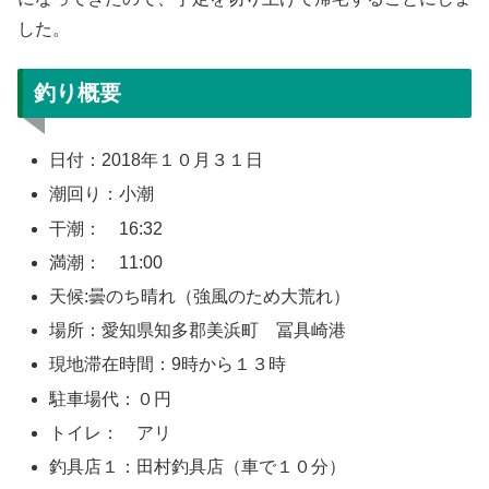
した。
釣り概要
日付：2018年１０月３１日
潮回り：小潮
干潮： 16:32
満潮： 11:00
天候:曇のち晴れ（強風のため大荒れ）
場所：愛知県知多郡美浜町 冨具崎港
現地滞在時間：9時から１３時
駐車場代：０円
トイレ： アリ
釣具店１：田村釣具店（車で１０分）