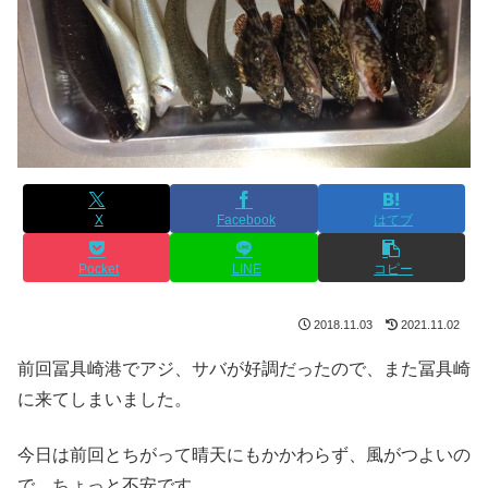
X
Facebook
はてブ
Pocket
LINE
コピー
2018.11.03
2021.11.02
前回冨具崎港でアジ、サバが好調だったので、また冨具崎
に来てしまいました。
今日は前回とちがって晴天にもかかわらず、風がつよいの
で、ちょっと不安です。