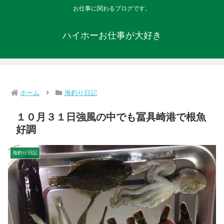
お仕事に関わるブログです。
ハイホーお仕事が大好き
ホーム
海釣り日記
１０月３１日強風の中でも冨具崎港で根魚
好調
海釣り日記