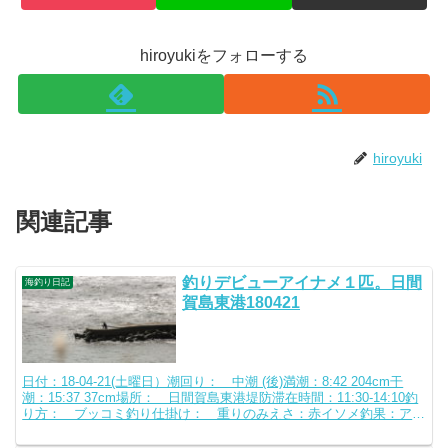
hiroyukiをフォローする
hiroyuki
関連記事
釣りデビューアイナメ１匹。日間
海釣り日記
賀島東港180421
日付：18-04-21(土曜日）潮回り： 中潮 (後)満潮：8:42 204cm干
潮：15:37 37cm場所： 日間賀島東港堤防滞在時間：11:30-14:10釣
り方： ブッコミ釣り仕掛け： 重りのみえさ：赤イソメ釣果：アイ
ナメ１匹高速代...