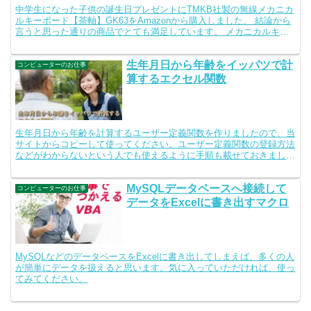
中学生になった子供の誕生日プレゼントにTMKB社製の無線メカニカ
ルキーボード【茶軸】GK63をAmazonから購入しました。 結論から
言うと思った通りの商品でとても満足しています。 メカニカルキー
ボードの打鍵感もよく、Bluetooth接続...
生年月日から年齢をイッパツで計
コンピューターのお仕事
算するエクセル関数
生年月日から年齢を計算するユーザー定義関数を作りましたので、当
サイトからコピーして使ってください。ユーザー定義関数の登録方法
などがわからないという人でも使えるように手順も載せておきまし
た。どなたかのお役にたてれば幸いです。
MySQLデータベースへ接続して
コンピューターのお仕事
データをExcelに書き出すマクロ
MySQLなどのデータベースをExcelに書き出してしまえば、多くの人
が簡単にデータを扱えると思います。気に入っていただければ、使っ
てみてください。