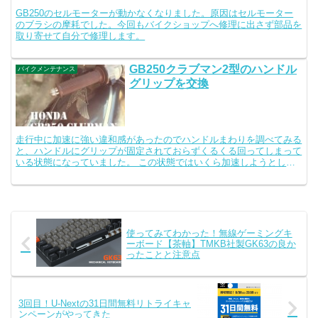
GB250のセルモーターが動かなくなりました。原因はセルモーター
のブラシの摩耗でした。今回もバイクショップへ修理に出さず部品を
取り寄せて自分で修理します。
GB250クラブマン2型のハンドル
バイクメンテナンス
グリップを交換
走行中に加速に強い違和感があったのでハンドルまわりを調べてみる
と、ハンドルにグリップが固定されておらずくるくる回ってしまって
いる状態になっていました。 この状態ではいくら加速しようとして
スロットルを開けても、グリップが滑って減速してしまいま...
使ってみてわかった！無線ゲーミングキ
ーボード【茶軸】TMKB社製GK63の良か
ったことと注意点
3回目！U-Nextの31日間無料リトライキャ
ンペーンがやってきた