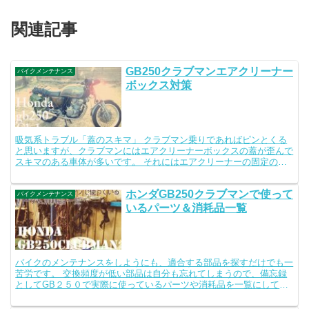
関連記事
GB250クラブマンエアクリーナー
バイクメンテナンス
ボックス対策
吸気系トラブル「蓋のスキマ」 クラブマン乗りであればピンとくる
と思いますが、クラブマンにはエアクリーナーボックスの蓋が歪んで
スキマのある車体が多いです。 それにはエアクリーナーの固定の方
法に原因があります。クラブマンのエアクリーナーは、ボッ...
ホンダGB250クラブマンで使って
バイクメンテナンス
いるパーツ＆消耗品一覧
バイクのメンテナンスをしようにも、適合する部品を探すだけでも一
苦労です。 交換頻度が低い部品は自分も忘れてしまうので、備忘録
としてGB２５０で実際に使っているパーツや消耗品を一覧にして記
録しておきます。