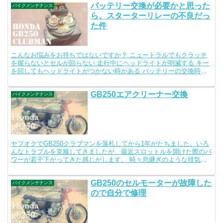
バッテリー交換が必要かと思った
バイクメンテナンス
ら、スターターリレーの不良だっ
た件
こんなお悩みをお持ちではないですか？ ニュートラルでもクラッチ
を握らないとセルが回らない 走行中にヘッドライトが明滅する キー
を回してもヘッドライトがつかない時がある バッテリーの交換時期
には早い気がする 通勤に利用している愛車GB250ク...
GB250エアクリーナー交換
バイクメンテナンス
ヤフオクでGB250クラブマンを落札してから1年がたちました。いろ
んなトラブルを克服してきましたが、最近スロットルを開けた際のパ
ワーが若干下がってきた感じがします。 時々息継ぎのような排気音
も気になるようになりました。そろそろエアクリーナー...
GB250のセルモーターが故障した
バイクメンテナンス
ので自分で修理