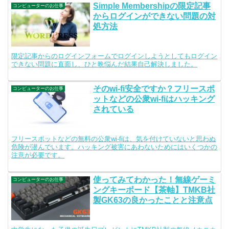
Simple Membershipの限定記事
コンピューターのお仕事
からログインができない問題の対
処方法
限定記事からのログインフォームでログインしようとしてもログイン
できない問題に直面し、ひと晩悩んだ結果自己解決しました。
そのwi-fi安全ですか？フリースポ
コンピューターのお仕事
ットなどの公衆wi-fiはハッキング
されている
フリースポットなどの無料の公衆wi-fiは、気を付けていないと思わぬ
危険が潜んでいます。ハッキング被害にあわないためにはいくつかの
注意が必要です。
使ってみてわかった！無線ゲーミ
コンピューターのお仕事
ングキーボード【茶軸】TMKB社
製GK63の良かったことと注意点