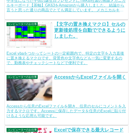
中学生になった子供の誕生日プレゼントにTMKB社製の無線メカニカ
ルキーボード【茶軸】GK63をAmazonから購入しました。 結論から
言うと思った通りの商品でとても満足しています。 メカニカルキー
ボードの打鍵感もよく、Bluetooth接続...
【文字の置き換えマクロ】セルの
コンピューターのお仕事
更新後処理を自動でできるように
しました。
Excel vbaをつかってシートの一定範囲内で、特定の文字を入力直後
に置き換えるマクロです。背景色や文字色なども一気に変更するの
で、勤務表やチェックシートなどで便利です。
AccessからExcelファイルを開く
コンピューターのお仕事
Accessから任意のExcelファイルを開き、任意のセルにコメントを入
力するマクロです。Accessに保存したデータを任意のExcelに貼り付
けるような応用も可能です。
Excelで保存できる最大レコード
コンピューターのお仕事