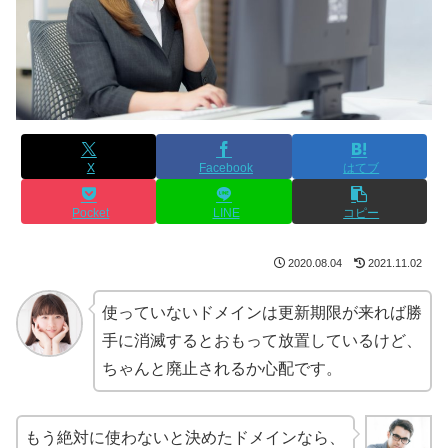
X
Facebook
はてブ
Pocket
LINE
コピー
2020.08.04
2021.11.02
使っていないドメインは更新期限が来れば勝
手に消滅するとおもって放置しているけど、
ちゃんと廃止されるか心配です。
もう絶対に使わないと決めたドメインなら、